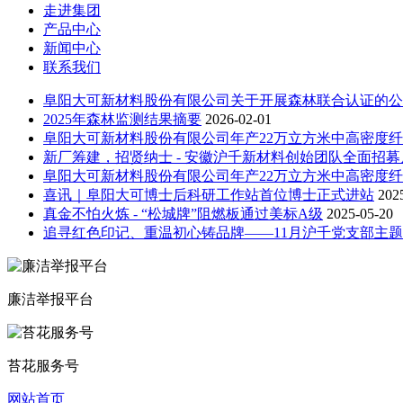
走进集团
产品中心
新闻中心
联系我们
阜阳大可新材料股份有限公司关于开展森林联合认证的公
2025年森林监测结果摘要
2026-02-01
阜阳大可新材料股份有限公司年产22万立方米中高密度
新厂筹建，招贤纳士 - 安徽沪千新材料创始团队全面招募
阜阳大可新材料股份有限公司年产22万立方米中高密度
喜讯｜阜阳大可博士后科研工作站首位博士正式进站
202
真金不怕火炼 - “松城牌”阻燃板通过美标A级
2025-05-20
追寻红色印记、重温初心铸品牌——11月沪千党支部主
廉洁举报平台
苔花服务号
网站首页