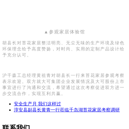
▲参观家居体验馆
胡县长对苔花家居整洁明亮、无尘无味的生产环境及绿色
环保理念给予高度赞扬，对时尚、实用的定制产品设计给
予充分认可。
沪千森工总经理黄祖青对胡县长一行来苔花家居参观考察
表示欢迎。双方就大可集团企业发展情况及大可股份上市
事宜进行了沟通和交流，希望通过这次考察促进双方进一
步交流合作，实现互利共赢。
安全生产月 我们这样过
淳安县副县长黄青一行莅临千岛湖苔花家居考察调研
联系我们